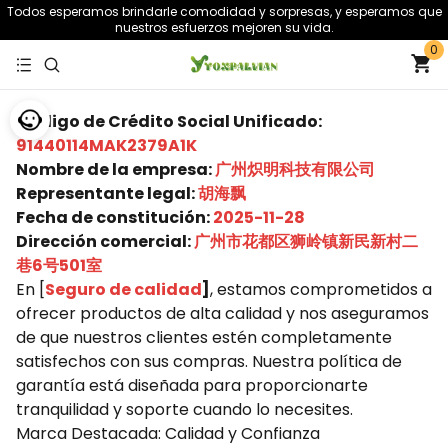
Todos esperamos brindarle comodidad y sorpresas, y esperamos que
nuestros esfuerzos mejoren su vida.
0
Código de Crédito Social Unificado:
91440114MAK2379A1K
Nombre de la empresa:
广州炽明科技有限公司
Representante legal:
胡海飘
Fecha de constitución:
2025-11-28
Dirección comercial:
广州市花都区狮岭镇新民新村二
巷6号501室
En [
Seguro de calidad
]
, estamos comprometidos a
ofrecer productos de alta calidad y nos aseguramos
de que nuestros clientes estén completamente
satisfechos con sus compras. Nuestra política de
garantía está diseñada para proporcionarte
tranquilidad y soporte cuando lo necesites.
Marca Destacada: Calidad y Confianza