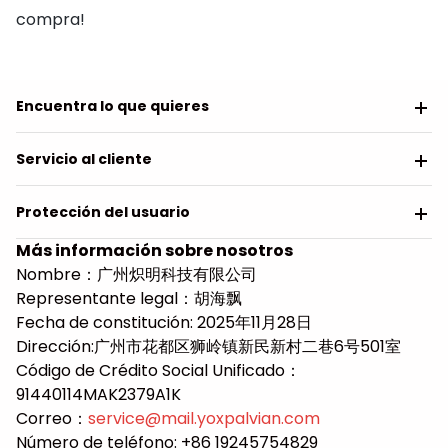
compra!
Encuentra lo que quieres
Servicio al cliente
Protección del usuario
Más información sobre nosotros
Nombre：广州炽明科技有限公司
Representante legal：胡海飘
Fecha de constitución: 2025年11月28日
Dirección:广州市花都区狮岭镇新民新村二巷6号501室
Código de Crédito Social Unificado：
91440114MAK2379A1K
Correo：
service@mail.
yoxpalvian.com
Número de teléfono: +86 19245754829