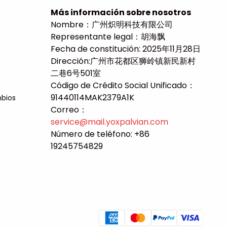
Más información sobre nosotros
Nombre：广州炽明科技有限公司
Representante legal：胡海飘
Fecha de constitución: 2025年11月28日
Dirección:广州市花都区狮岭镇新民新村
二巷6号501室
Código de Crédito Social Unificado：
91440114MAK2379A1K
mbios
Correo：
service@mail.
yoxpalvian.com
Número de teléfono: +86
19245754829